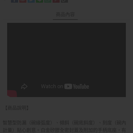
商品內容
【商品說明】
智慧型防漏（碗緣弧度）、傾斜（碗底斜度）、刻度（碗內
計量）貼心創意。白金矽膠全密封蓋及附加的手柄底座，有