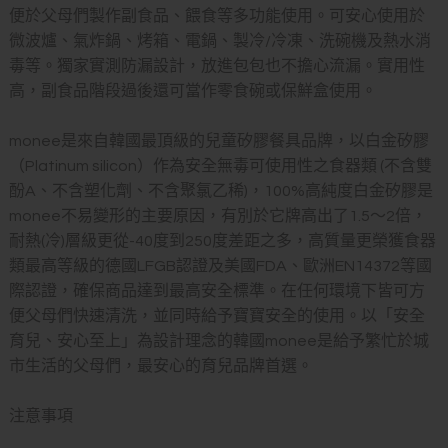
便於父母們製作副食品、餵食等多功能使用。可安心使用於
微波爐、氣炸鍋、烤箱、電鍋、製冷/冷凍、洗碗機及熱水消
毒等。獨家實測防漏設計，放進包包也不擔心流漏。實用性
高，副食品階段過後還可當作零食碗或保鮮盒使用。
monee是來自韓國最頂級的兒童矽膠餐具品牌，以白金矽膠
（Platinum silicon）作為安全無毒可使用性之食器類 (不含雙
酚A、不含塑化劑、不含聚氯乙稀)，100%高純度白金矽膠是
monee不易變形的主要原因，有別於它牌高出了1.5～2倍，
耐熱(冷)層級更從-40度到250度差距之多，高質量更榮獲食器
類最高等級的德國LFGB認證及美國FDA、歐洲EN14372等國
際認證，確保商品達到最高安全標準。在任何環境下皆可方
便父母們快速清洗，並同時給予寶寶安全的使用。以「安全
育兒、安心至上」為設計理念的韓國monee是給予繁忙於城
市生活的父母們，最安心的育兒品牌首選。
注意事項