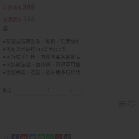
399
$
特惠價
399
$
會員價
個
●智慧型獨家防漏、傾斜、刻度設計
●可耐冷熱溫度-40度至250度
●可拆式手把座、方便裝盛各類食品
●可進微波爐、氣炸鍋、電鍋等用途
●榮獲美國、德國、歐洲等多項認證
數量