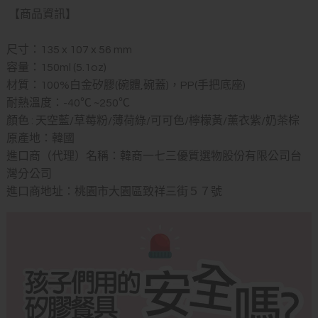
【商品資訊】
尺寸：135 x 107 x 56 mm
容量：150ml (5.1oz)
材質：100%白金矽膠(碗體,碗蓋)，PP(手把底座)
耐熱溫度：-40℃ ~250℃
顏色 : 天空藍/草莓粉/薄荷綠/可可色/檸檬黃/薰衣紫/奶茶棕
原產地：韓國
進口商（代理）名稱：韓商一七三優質選物股份有限公司台
灣分公司
進口商地址：桃園市大園區致祥三街５７號