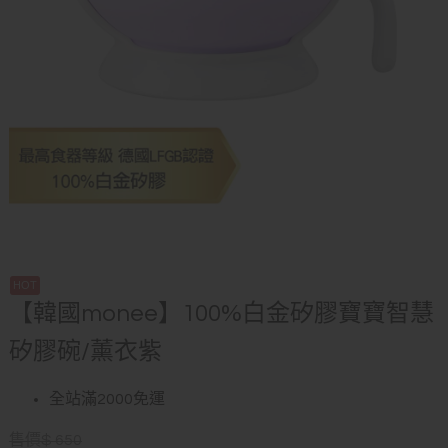
【韓國monee】100%白金矽膠寶寶智慧
矽膠碗/薰衣紫
全站滿2000免運
售價
$
650