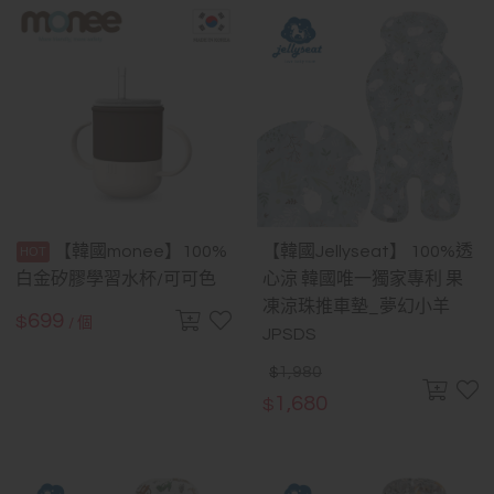
【韓國monee】100%
【韓國Jellyseat】 100%透
白金矽膠學習水杯/可可色
心涼 韓國唯一獨家專利 果
凍涼珠推車墊_夢幻小羊
699
$
/ 個
JPSDS
1,980
$
1,680
$