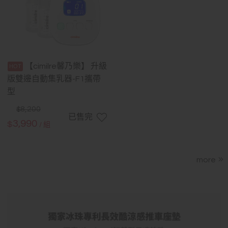
【cimilre馨乃樂】 升級
版雙邊自動集乳器-F1攜帶
型
8,200
$
已售完
3,990
$
/ 組
more