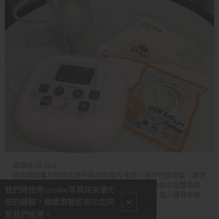
巫媽咪 S5 plus
這台韓國馨乃樂擠乳器外觀非常輕巧 安裝、操作也很簡單、清洗
也方便 大部分擠乳器雖然可雙邊同時擠乳 但因為這台是雙馬達
我們將使用cookie等資訊來優化
設計 單邊或是雙邊同步擠乳吸力不減又節省時間 加上聲音安靜
您的體驗，繼續瀏覽即表示您同
到連睡在枕邊的爸爸都不知道我半夜有起床擠奶
意我們使用。