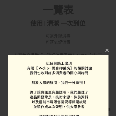
一覽表
使用 I 清潔 一次到位
可紫外線消毒
可蒸氣鍋消毒
為避免產品受損，建議消毒溫度為100°C(含)以下
View more
熱門商品
優質商品推薦