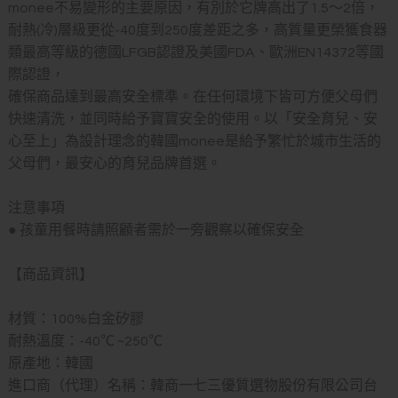
monee不易變形的主要原因，有別於它牌高出了1.5～2倍，
耐熱(冷)層級更從-40度到250度差距之多，高質量更榮獲食器
類最高等級的德國LFGB認證及美國FDA、歐洲EN14372等國
際認證，
確保商品達到最高安全標準。在任何環境下皆可方便父母們
快速清洗，並同時給予寶寶安全的使用。以「安全育兒、安
心至上」為設計理念的韓國monee是給予繁忙於城市生活的
父母們，最安心的育兒品牌首選。
注意事項
● 孩童用餐時請照顧者需於一旁觀察以確保安全
【商品資訊】
材質：100%白金矽膠
耐熱溫度：-40℃ ~250℃
原產地：韓國
進口商（代理）名稱：韓商一七三優質選物股份有限公司台