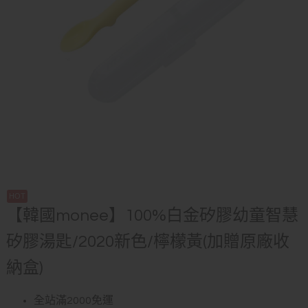
【韓國monee】100%白金矽膠幼童智慧
矽膠湯匙/2020新色/檸檬黃(加贈原廠收
納盒)
全站滿2000免運