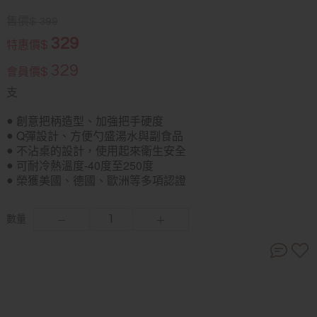
售價
$
399
329
$
特惠價
329
$
會員價
支
創意把柄造型、加強把手硬度
●
Q彈設計、方便勺盛湯水與副食品
●
不沾桌的設計，使用起來衛生安全
●
可耐冷熱溫度-40度至250度
●
榮獲美國、德國、歐洲等多項認證
●
數量