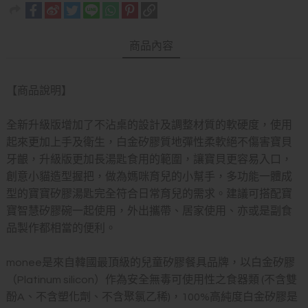
商品內容
【商品說明】
全新升級版增加了不沾桌的設計及調整材質的軟硬度，使用
起來更加上手及衛生，白金矽膠質地彈性柔軟絕不傷害寶貝
牙齦，升級版更加長湯匙食用的範圍，讓寶貝更容易入口，
創意小貓造型握把，做為媽咪育兒的小幫手，多功能一體成
型的寶寶矽膠湯匙完全符合日常育兒的需求。建議可搭配寶
寶智慧矽膠碗一起使用，外出攜帶、居家使用、亦或是副食
品製作都相當的便利。
monee是來自韓國最頂級的兒童矽膠餐具品牌，以白金矽膠
（Platinum silicon）作為安全無毒可使用性之食器類 (不含雙
酚A、不含塑化劑、不含聚氯乙稀)，100%高純度白金矽膠是