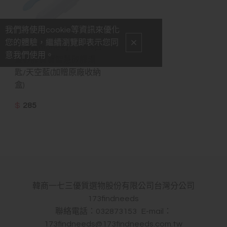
我們將使用cookie等資訊來優化
您的體驗，繼續瀏覽即表示您同
【韓國monee】100%白
意我們使用。
金矽膠寶寶智慧矽膠湯
匙/天空藍(加贈原廠收納
盒)
$
285
韓商一七三優質選物股份有限公司台灣分公司
173findneeds
聯絡電話：032873153 E-mail：
173findneeds@173findneeds.com.tw