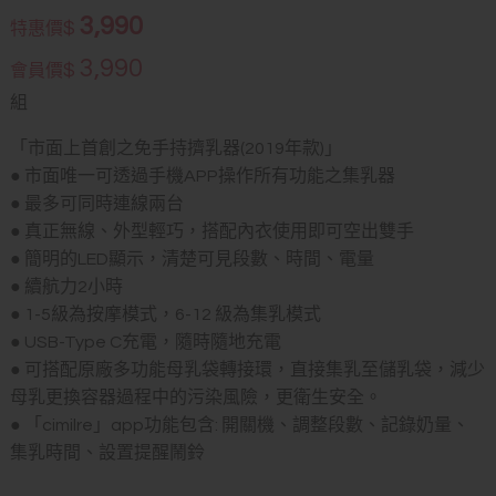
3,990
$
特惠價
3,990
$
會員價
組
「市面上首創之免手持擠乳器(2019年款)」
● 市面唯一可透過手機APP操作所有功能之集乳器
● 最多可同時連線兩台
● 真正無線、外型輕巧，搭配內衣使用即可空出雙手
● 簡明的LED顯示，清楚可見段數、時間、電量
● 續航力2小時
● 1-5級為按摩模式，6-12 級為集乳模式
● USB-Type C充電，隨時隨地充電
● 可搭配原廠多
功能母乳袋轉接環，直接集乳至儲乳袋，減少
母乳更換容器過程中的污染風險，更衛生安全。
● 「cimilre」app功能包含: 開關機、調整段數、記錄奶量、
集乳時間、設置提醒鬧鈴