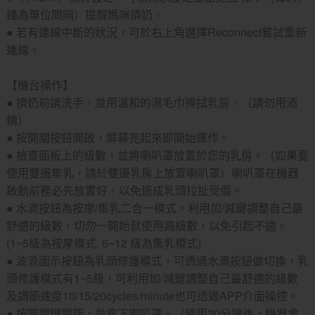
鐘為單位間隔）提醒媽咪擠奶。
● 若有連線中斷的狀況，可於右上角選擇Reconnect嘗試重新
連線。
【機台操作】
● 擠奶前請洗手，並用溫和的濕毛巾擦拭乳房。（請勿用酒
精）
● 按開關按鈕開啟，屏幕亮起來即開始運作。
● 檢查面板上的級數，並將喇叭罩放置於您的乳房。（如果要
使用雙邊集乳，請於雙邊乳房上放置喇叭罩）喇叭罩在機器
啟動前務必先放置好，以免造成乳頭拉扯受傷。
● 水滴按鈕為按摩/集乳二合一模式，利用加/減鍵調整自己最
舒適的級數，切勿一開始就使用高級數，以免引起不適。
(1~5級為按摩模式, 6~12 級為集乳模式)
● 波浪圖示按鈕為乳頭修護模式，可透過水滴按鈕做切換，乳
頭修護模式有1~5級，可利用加/減鍵調整自己最舒適的級數
及調節速度10/15/20cycles/minute也可透過APP介面操控。
● 按開關鍵關閉，並拿下喇叭罩。（使用30分鐘後，機器會