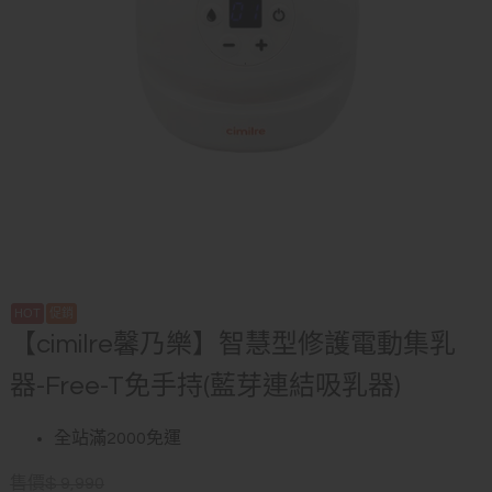
【cimilre馨乃樂】智慧型修護電動集乳
器-Free-T免手持(藍芽連結吸乳器)
全站滿2000免運
售價
$
9,990