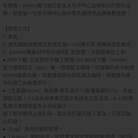
在韓國，cimilre馨乃樂已是各大月子中心及婦產科的御用品
牌，榮登每一位新手媽咪心目中集乳器理想品牌推薦首選。
【使用方式】
1. 集乳
2. 請先開啟按摩模式刺激乳腺1~3分鐘不等,再轉為吸乳模式
3.【cimilre專屬APP操作說明】更智慧，方便簡單好上手!
● APP下載: 在智慧型手機上搜尋+U5:W5並下載『cimilre』
官方應用程式（app）後，透過藍牙連線。從連線列表中點選
cimilre裝置名稱，若需連接兩台擠乳器主機時，再選擇列表
中的第二台裝置即可。
●［主畫面Home］為按摩/集乳操作介面/電量顯示(%)，自由
調整段數，1-5段為按摩模式圖示為綠色三段波浪；6-12段集
乳模式會轉換藍色水滴狀圖示。
按下暫停鍵停止擠乳時，跳出母奶量的輸入畫面，可幫您貼
心紀錄。
●［Log］為母奶量紀錄表。
●［Ａlarm］鬧鈴設定，可依需求設定整點提醒/頻率（每5分