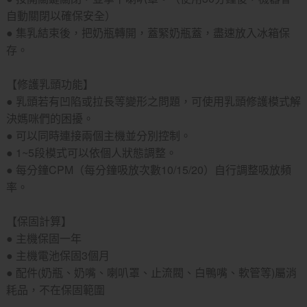
自動關閉以確保安全）
● 集乳結束後，把奶瓶轉開，蓋緊奶瓶蓋，盡速放入冰箱保
存。
【修護乳頭功能】
● 乳頭若有凹陷或拉長等變形之問題，可使用乳頭修護模式解
決媽咪們的困擾。
● 可以同時連接兩個主機並分別控制。
● 1~5段模式可以依個人狀態調整。
● 每分鐘CPM（每分鐘吸放次數10/15/20）自行調整吸放頻
率。
【保固計算】
● 主機保固一年
● 主機電池保固3個月
● 配件(奶瓶、奶嘴、喇叭罩、止流閥、白鴨嘴、軟管等)屬消
耗品，不在保固範圍