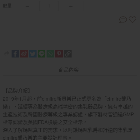
數量
商品內容
【品牌介紹】
2019年1月起，前cimilre新貝樂已正式更名為「cimilre馨乃
樂」，延續專為醫療級高端精密的集乳器品牌，擁有卓越的
生產技術及韓國醫療等級之專業認證，旗下器材皆通過GMP
標章認證及美國FDA檢驗之安全標示。
深入了解媽咪真正的需求，以呵護媽咪乳房和舒適的集乳是
cimilre馨乃樂的主要設計理念。