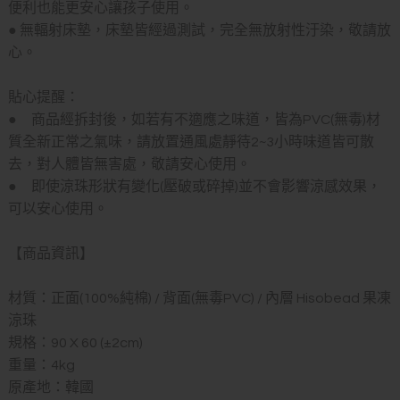
便利也能更安心讓孩子使用。
● 無輻射床墊，床墊皆經過測試，完全無放射性汙染，敬請放
心。
貼心提醒：
● 商品經拆封後，如若有不適應之味道，皆為PVC(無毒)材
質全新正常之氣味，請放置通風處靜待2~3小時味道皆可散
去，對人體皆無害處，敬請安心使用。
● 即使涼珠形狀有變化(壓破或碎掉)並不會影響涼感效果，
可以安心使用。
【商品資訊】
材質：正面(100%純棉) / 背面(無毒PVC) / 內層 Hisobead 果凍
涼珠
規格：90 X 60 (±2cm)
重量：4kg
原產地：韓國