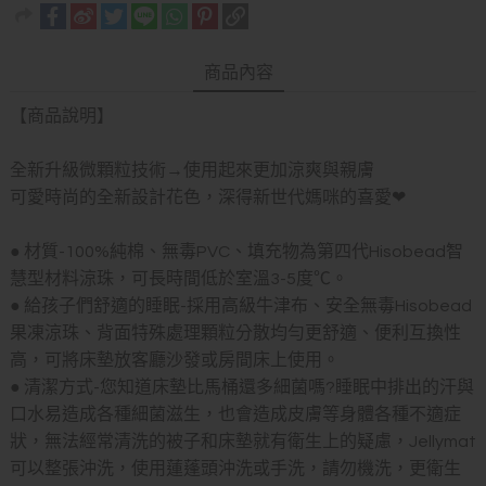
商品內容
【商品說明】
全新升級微顆粒技術→使用起來更加涼爽與親膚
可愛時尚的全新設計花色，深得新世代媽咪的喜愛❤
● 材質-100%純棉、無毒PVC、填充物為第四代Hisobead智
慧型材料涼珠，可長時間低於室溫3-5度℃。
● 給孩子們舒適的睡眠-採用高級牛津布、安全無毒Hisobead
果凍涼珠、背面特殊處理顆粒分散均勻更舒適、便利互換性
高，可將床墊放客廳沙發或房間床上使用。
● 清潔方式-您知道床墊比馬桶還多細菌嗎?睡眠中排出的汗與
口水易造成各種細菌滋生，也會造成皮膚等身體各種不適症
狀，無法經常清洗的被子和床墊就有衛生上的疑慮，Jellymat
可以整張沖洗，使用蓮蓬頭沖洗或手洗，請勿機洗，更衛生