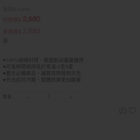
售價
$
4,990
2,680
$
特惠價
2,680
$
會員價
張
100%純棉材質、敏感肌幼童最適用
●
可長時間保持低於常溫-3至5度
●
夏天必備單品、讓寶貝熟睡到天亮
●
外出前可冷藏、整體效果更加顯著
●
數量