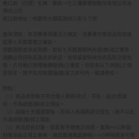
進口商（代理）名稱：韓商一七三優質選物股份有限公司台
灣分公司
進口商地址：桃園市大園區致祥三街５７號
退貨須知：依消費者保護法之規定，消費者可享商品到貨後
起算七天鑑賞期之權益。
但鑑賞期並非試用期，如若七天鑑賞期內有退(換)貨之需求，
請務必保持商品為全新狀況，並保留當時收到商品時之原包
裝，方可進行辦理後續退(換)之事宜。但若有以下(附則)之情
形發生，將不在可辦理退(換)貨之許可內，敬請悉知。
附則：
（1）商品收到後不符合個人期待(款式、花色、設計)等喜
好，作為欲退(換)貨之理由。
（2）超過七天鑑賞期後，若有人為損耗狀況發生，將不以此
作為欲退(換)貨之理由
（3）商品經拆封後，如若有不適應之味道，皆為PVC(無毒)
材質全新正常之氣味，請放置通風處靜待2~3小時味道皆可散