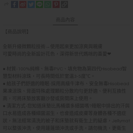
商品內容
【商品說明】
全新升級微顆粒技術→使用起來更加涼爽與親膚
可愛時尚的全新設計花色，深得新世代媽咪的喜愛❤
● 材質-100%純棉、無毒PVC、填充物為第四代Hisobead智
慧型材料涼珠，可長時間低於室溫3-5度℃。
● 給孩子們舒適的睡眠-採用高級牛津布、安全無毒Hisobead
果凍涼珠、背面特殊處理顆粒分散均勻更舒適、便利互換性
高，可將床墊放客廳沙發或房間床上使用。
● 清潔方式-您知道床墊比馬桶還多細菌嗎?睡眠中排出的汗與
口水易造成各種細菌滋生，也會造成皮膚等身體各種不適症
狀，無法經常清洗的被子和床墊就有衛生上的疑慮，Jellymat
可以整張沖洗，使用蓮蓬頭沖洗或手洗，請勿機洗，更衛生