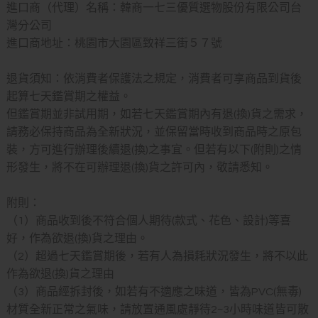
進口商（代理）名稱：韓商一七三優質選物股份有限公司台
灣分公司
進口商地址：桃園市大園區致祥三街５７號
退貨須知：依消費者保護法之規定，消費者可享商品到貨後
起算七天鑑賞期之權益。
但鑑賞期並非試用期，如若七天鑑賞期內有退(換)貨之需求，
請務必保持商品為全新狀況，並保留當時收到商品時之原包
裝，方可進行辦理後續退(換)之事宜。但若有以下(附則)之情
形發生，將不在可辦理退(換)貨之許可內，敬請悉知。
附則：
（1）商品收到後不符合個人期待(款式、花色、設計)等喜
好，作為欲退(換)貨之理由。
（2）超過七天鑑賞期後，若有人為損耗狀況發生，將不以此
作為欲退(換)貨之理由
（3）商品經拆封後，如若有不適應之味道，皆為PVC(無毒)
材質全新正常之氣味，請放置通風處靜待2~3小時味道皆可散