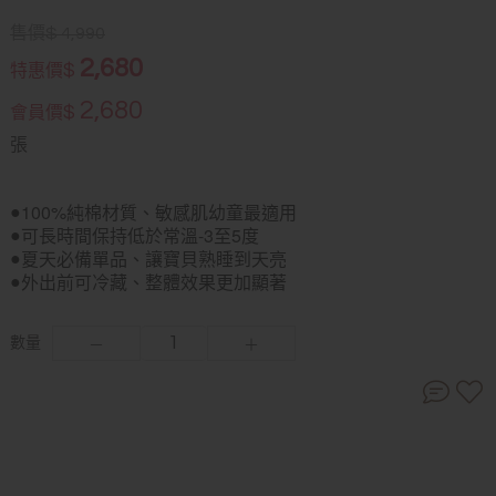
售價
$
4,990
2,680
$
特惠價
2,680
$
會員價
張
100%純棉材質、敏感肌幼童最適用
●
可長時間保持低於常溫-3至5度
●
夏天必備單品、讓寶貝熟睡到天亮
●
外出前可冷藏、整體效果更加顯著
●
數量