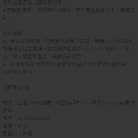
便利也能更安心讓孩子使用。
● 無輻射床墊，床墊皆經過測試，完全無放射性汙染，敬請放
心。
貼心提醒：
● 商品經拆封後，如若有不適應之味道，皆為PVC(無毒)材
質全新正常之氣味，請放置通風處靜待2~3小時味道皆可散
去，對人體皆無害處，敬請安心使用。
● 即使涼珠形狀有變化(壓破或碎掉)並不會影響涼感效果，
可以安心使用。
【商品資訊】
材質：正面(100%純棉) / 背面(無毒PVC) / 內層 Hisobead 果凍
涼珠
規格：90 X 60 (±2cm)
重量：4kg
原產地：韓國