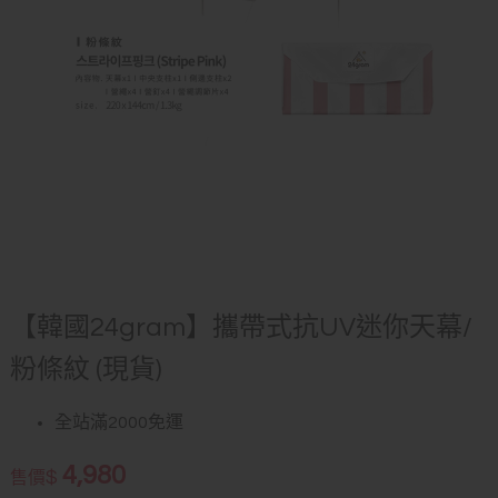
【韓國24gram】攜帶式抗UV迷你天幕/
粉條紋 (現貨)
全站滿2000免運
4,980
$
售價