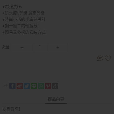
●超強抗UV
●防水度5等級 最高等級
●時尚小巧的手拿包設計
●獨一無二的輕盈感
●簡易又多樣的安裝方式
數量
商品內容
商品資訊】