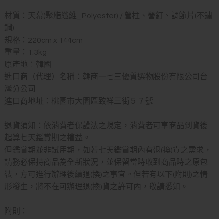
材質：天幕(聚脂纖維_Polyester) / 營柱、營釘、調節片(不鏽
鋼)
規格：220cm x 144cm
重量：1.3kg
原產地：韓國
進口商（代理）名稱：韓商一七三優質選物股份有限公司台
灣分公司
進口商地址：桃園市大園區致祥三街５７號
退貨須知：依消費者保護法之規定，消費者可享商品到貨後
起算七天鑑賞期之權益。
但鑑賞期並非試用期，如若七天鑑賞期內有退(換)貨之需求，
請務必保持商品為全新狀況，並保留當時收到商品時之原包
裝，方可進行辦理後續退(換)之事宜。但若有以下(附則)之情
形發生，將不在可辦理退(換)貨之許可內，敬請悉知。
附則：